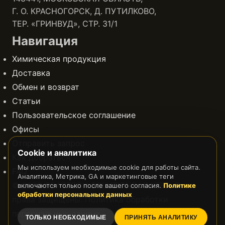
Г. О. КРАСНОГОРСК, Д. ПУТИЛКОВО,
ТЕР. «ГРИНВУД», СТР. 31/1
Навигация
Химическая продукция
Доставка
Обмен и возврат
Статьи
Пользовательское соглашение
Офисы
Отправить запрос
Cookie и аналитика
Как добраться
Мы используем необходимые cookie для работы сайта.
FAQ
Аналитика, Метрика, GA и маркетинговые теги
© 2022 GEARTECH SOLUTIONS LIMITED. Все
включаются только после вашего согласия.
Политике
обработки персональных данных
права защищены.
Политика обработки
персональных данных
ТОЛЬКО НЕОБХОДИМЫЕ
ПРИНЯТЬ АНАЛИТИКУ