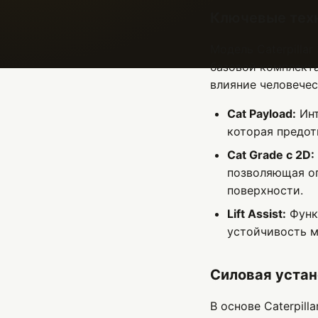
Ключевые тех
Модель Caterpilla
базовой комплект
влияние человечес
Cat Payload:
Инт
которая предот
Cat Grade с 2D:
позволяющая оп
поверхности.
Lift Assist:
Функ
устойчивость 
Силовая устан
В основе Caterpil