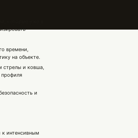
и, которые уже в
мизировать
го времени,
ику на объекте.
 стрелы и ковша,
 профиля
безопасность и
й к интенсивным