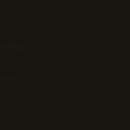
сти в
lar 352
ланку в сегменте
ых сложных
ых расходов и
еллектуальных