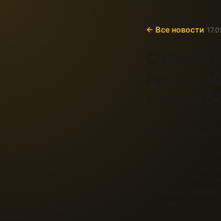
← Все новости
17.
Caterpil
производ
классе 5
Технологическ
Новое поколение т
спецтехники масс
условиях, обеспеч
повышение произво
систем.