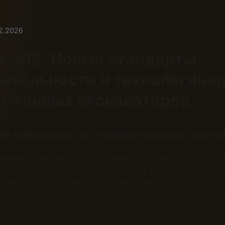
02.2026
lar 352: Новые стандарты
ительности и технологично
0-тонных экскаваторов
ое превосходство и эффективность Caterpil
яжелых экскаваторов Caterpillar 352 задает высокую п
ой 50 тонн. Машина спроектирована для работы в сам
ивая при этом значительное снижение эксплуатационн
дительности труда оператора за счет интеграции инт