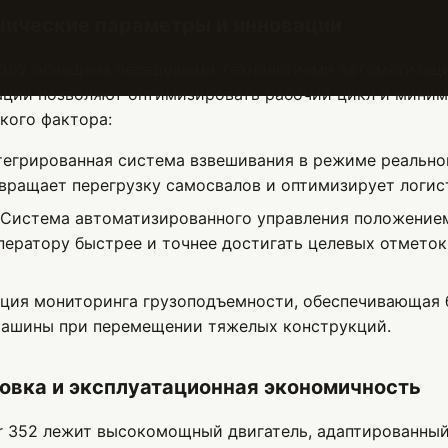
нические параметры и инновации
r 352 оснащена передовыми технологиями автоматизаци
ации позволяют оптимизировать рабочий цикл и мини
кого фактора:
егрированная система взвешивания в режиме реально
вращает перегрузку самосвалов и оптимизирует логист
Система автоматизированного управления положением
ератору быстрее и точнее достигать целевых отметок
ция мониторинга грузоподъемности, обеспечивающая 
машины при перемещении тяжелых конструкций.
овка и эксплуатационная экономичность
lar 352 лежит высокомощный двигатель, адаптированны