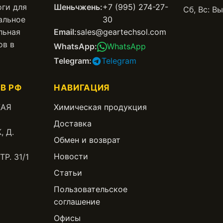
оги для
Шеньчжень:
+7 (995) 274-27-
Сб, Вс: В
альное
30
льная
Email:
sales@geartechsol.com
ов в
WhatsApp:
WhatsApp
Telegram:
Telegram
В РФ
НАВИГАЦИЯ
КАЯ
Химическая продукция
Доставка
, Д.
Обмен и возврат
Новости
Р. 31/1
Статьи
Пользовательское
соглашение
Офисы