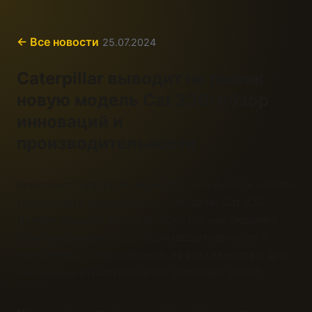
← Все новости
25.07.2024
Caterpillar выводит на рынок
новую модель Cat 336: обзор
инноваций и
производительности
Компания Caterpillar анонсировала выпуск нового
гусеничного экскаватора — модели Cat 336.
Данная машина позиционируется как решение,
сочетающее высокую производительность с
улучшенной операционной эффективностью для
различных строительных и земляных работ.