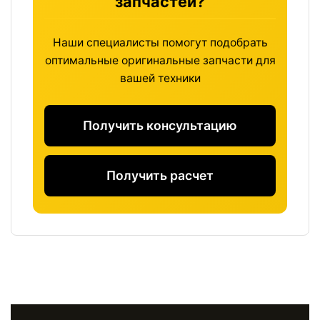
запчастей?
Условия хранения
Наши специалисты помогут подобрать
В сухом месте при температуре от -20°C до
оптимальные оригинальные запчасти для
+40°C
вашей техники
Минимальный заказ
Получить консультацию
1 шт.
Получить расчет