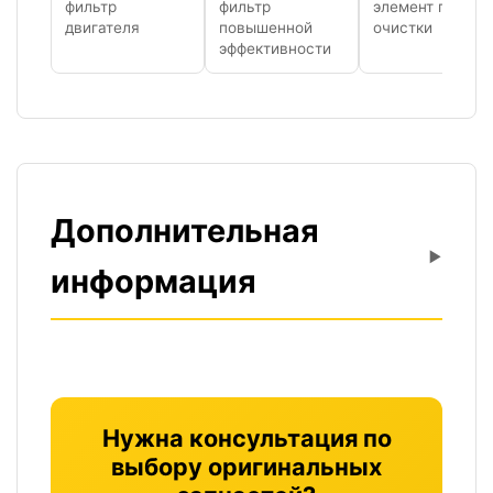
фильтр
фильтр
элемент грубой
двигателя
повышенной
очистки
эффективности
Дополнительная
информация
Гарантия
12 месяцев
Нужна консультация по
Страна производства
выбору оригинальных
США