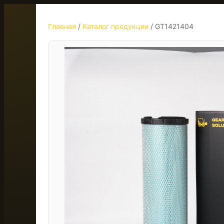
Главная
/
Каталог продукции
/
GT1421404