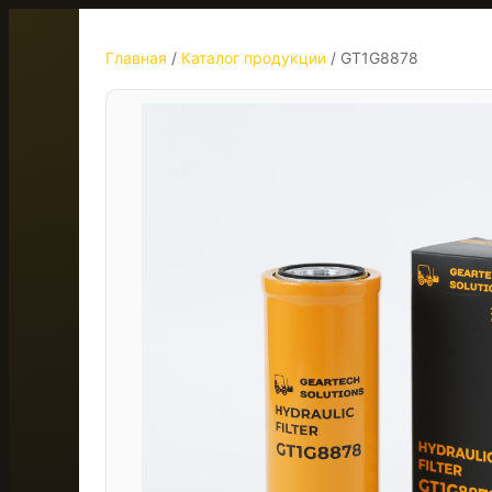
Главная
/
Каталог продукции
/
GT1G8878