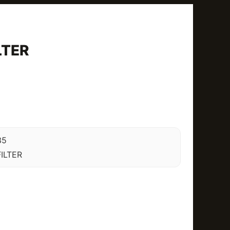
LTER
35
ILTER