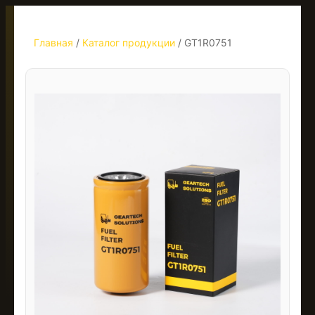
Главная
/
Каталог продукции
/
GT1R0751