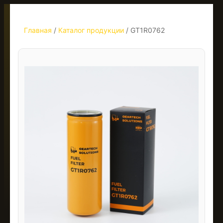
Главная
/
Каталог продукции
/
GT1R0762