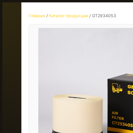
Главная
/
Каталог продукции
/
GT2934053