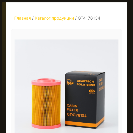
Главная
/
Каталог продукции
/
GT4178134