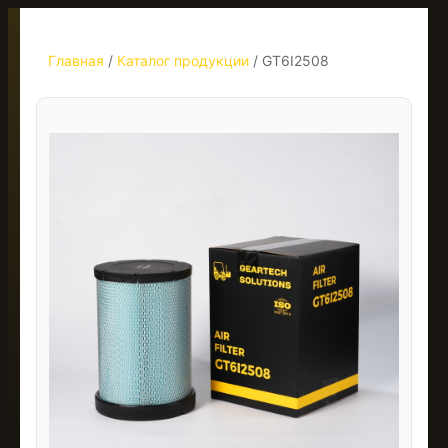
Главная
/
Каталог продукции
/
GT6I2508