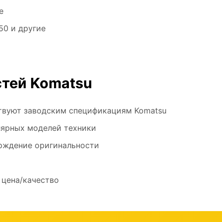
е
0 и другие
тей Komatsu
ствуют заводским спецификациям Komatsu
лярных моделей техники
рждение оригинальности
 цена/качество