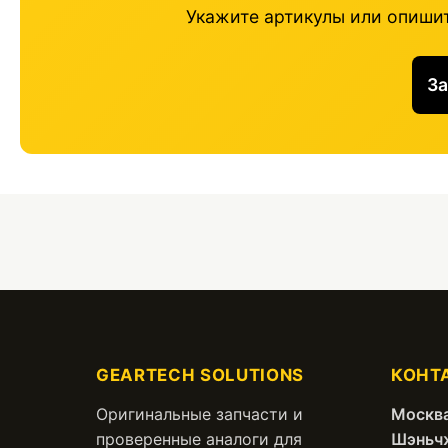
Укажите артикулы или опишит
За
GEARTECH SOLUTIONS
КОНТ
Оригинальные запчасти и
Москва
проверенные аналоги для
Шэньч