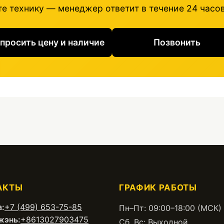
е технику — менеджер ответит в течение 24 часов
просить цену и наличие
Позвонить
АКТЫ
ГРАФИК РАБОТЫ
:
+7 (499) 653-75-85
Пн–Пт: 09:00–18:00 (МСК)
жэнь:
+8613027903475
Сб, Вс: Выходной