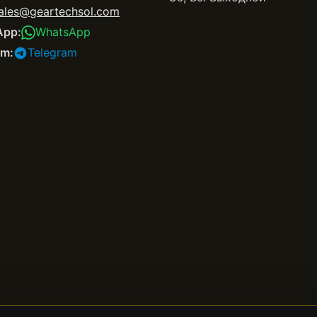
ales@geartechsol.com
App:
WhatsApp
am:
Telegram