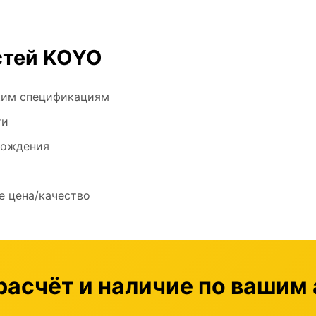
стей KOYO
ким спецификациям
ти
хождения
 цена/качество
расчёт и наличие по вашим