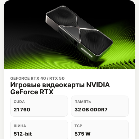
GEFORCE RTX 40 / RTX 50
Игровые видеокарты NVIDIA
GeForce RTX
CUDA
ПАМЯТЬ
21 760
32 GB GDDR7
ШИНА
TGP
512-bit
575 W