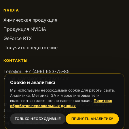
NVIDIA
Химическая продукция
Продукция NVIDIA
GeForce RTX
Получить предложение
КОНТАКТЫ
Телефон:
+7 (499) 653-75-85
Email:
sales@geartechsol.com
Cookie и аналитика
Мы используем необходимые cookie для работы сайта.
Аналитика, Метрика, GA и маркетинговые теги
включаются только после вашего согласия.
Политике
© 2026 GearTech Solutions. NVIDIA является товарным
обработки персональных данных
знаком NVIDIA Corporation. Эта страница не является
официальным сайтом NVIDIA.
Политика обработки
ТОЛЬКО НЕОБХОДИМЫЕ
ПРИНЯТЬ АНАЛИТИКУ
персональных данных