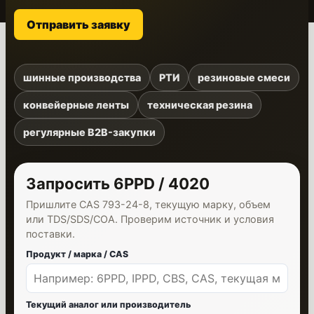
Отправить заявку
шинные производства
РТИ
резиновые смеси
конвейерные ленты
техническая резина
регулярные B2B-закупки
Запросить 6PPD / 4020
Пришлите CAS 793-24-8, текущую марку, объем
или TDS/SDS/COA. Проверим источник и условия
поставки.
Продукт / марка / CAS
Текущий аналог или производитель