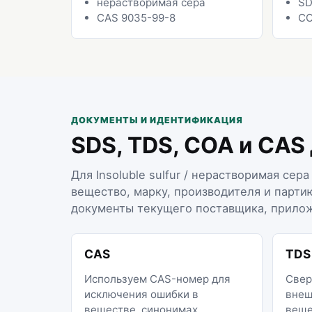
нерастворимая сера
SD
CAS 9035-99-8
CO
ДОКУМЕНТЫ И ИДЕНТИФИКАЦИЯ
SDS, TDS, COA и CAS
Для Insoluble sulfur / нерастворимая се
вещество, марку, производителя и парти
документы текущего поставщика, прилож
CAS
TDS
Используем CAS-номер для
Свер
исключения ошибки в
внеш
веществе, синонимах,
веще