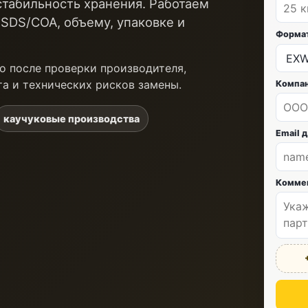
стабильность хранения. Работаем
/SDS/COA, объему, упаковке и
Форма
о после проверки производителя,
та и технических рисков замены.
Компа
каучуковые производства
Email 
Комме