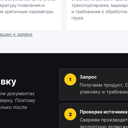
ературу плавления и
транспортировки, маркир
ие критичные параметры.
и требования к обработке
груза.
ацию к заявке
Запрос
авку
Получаем продукт, C
упаковку и требован
или документах
верку. Поэтому
олько после
Проверка источника
Сверяем производит
экспортную возможн