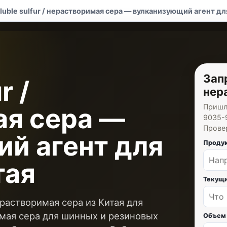
oluble sulfur / нерастворимая сера — вулканизующий агент дл
Запр
r /
нер
Пришли
ая сера —
9035-
Прове
й агент для
Продук
тая
Текущи
нерастворимая сера из Китая для
мая сера для шинных и резиновых
Объем