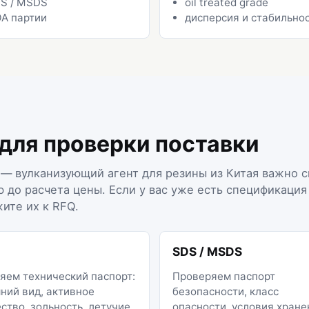
S / MSDS
oil treated grade
A партии
дисперсия и стабильно
 для проверки поставки
ра — вулканизующий агент для резины из Китая важно 
ю до расчета цены. Если у вас уже есть спецификация
ите их к RFQ.
SDS / MSDS
яем технический паспорт:
Проверяем паспорт
ний вид, активное
безопасности, класс
ство, зольность, летучие,
опасности, условия хране