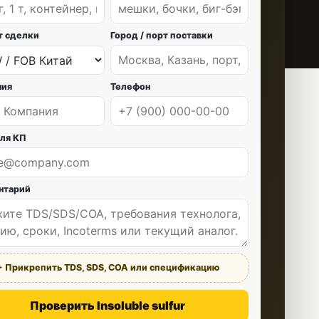
т сделки
Город / порт поставки
ния
Телефон
для КП
нтарий
+ Прикрепить TDS, SDS, COA или спецификацию
Проверить Insoluble sulfur