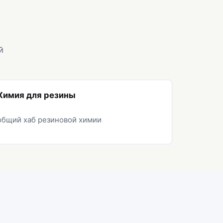
й
Химия для резины
общий хаб резиновой химии