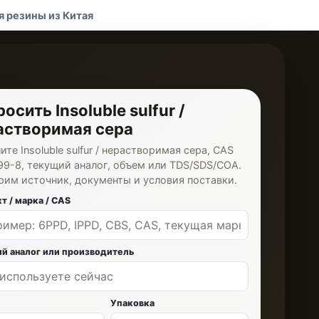
я резины из Китая
осить Insoluble sulfur /
астворимая сера
те Insoluble sulfur / нерастворимая сера, CAS
99-8, текущий аналог, объем или TDS/SDS/COA.
рим источник, документы и условия поставки.
т / марка / CAS
й аналог или производитель
Упаковка