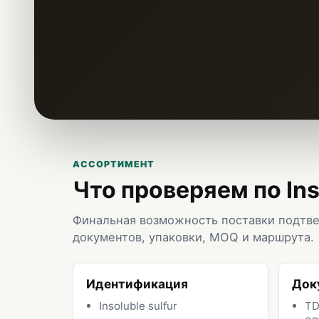
АССОРТИМЕНТ
Что проверяем по Inso
Финальная возможность поставки подтве
документов, упаковки, MOQ и маршрута.
Идентификация
Док
Insoluble sulfur
T