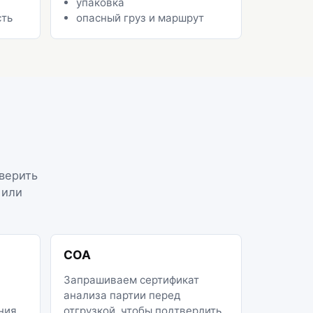
упаковка
сть
опасный груз и маршрут
сверить
 или
COA
Запрашиваем сертификат
анализа партии перед
ния,
отгрузкой, чтобы подтвердить