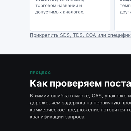
торговом названии и
темп
допустимых аналогах.
друг
Прикрепить SDS, TDS, COA или специфик
ПРОЦЕСС
Как проверяем пост
В химии ошибка в марке, CAS, упаковке 
дороже, чем задержка на первичную про
коммерческое предложение готовится т
квалификации запроса.