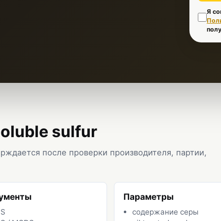
Я со
Пол
полу
luble sulfur
рждается после проверки производителя, партии,
ументы
Параметры
DS
содержание серы